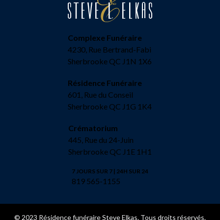
Complexe Funéraire
4230, Rue Bertrand-Fabi
Sherbrooke QC J1N 1X6
Résidence Funéraire
601, Rue du Conseil
Sherbrooke QC J1G 1K4
Crématorium
445, Rue du 24-Juin
Sherbrooke QC J1E 1H1
7 JOURS SUR 7 | 24H SUR 24
819 565-1155
© 2023 Résidence funéraire Steve Elkas. Tous droits réservés.