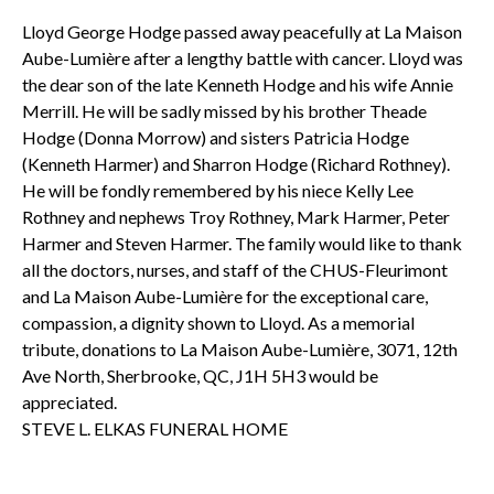
Lloyd George Hodge passed away peacefully at La Maison
Aube-Lumière after a lengthy battle with cancer. Lloyd was
the dear son of the late Kenneth Hodge and his wife Annie
Merrill. He will be sadly missed by his brother Theade
Hodge (Donna Morrow) and sisters Patricia Hodge
(Kenneth Harmer) and Sharron Hodge (Richard Rothney).
He will be fondly remembered by his niece Kelly Lee
Rothney and nephews Troy Rothney, Mark Harmer, Peter
Harmer and Steven Harmer. The family would like to thank
all the doctors, nurses, and staff of the CHUS-Fleurimont
and La Maison Aube-Lumière for the exceptional care,
compassion, a dignity shown to Lloyd. As a memorial
tribute, donations to La Maison Aube-Lumière, 3071, 12th
Ave North, Sherbrooke, QC, J1H 5H3 would be
appreciated.
STEVE L. ELKAS FUNERAL HOME