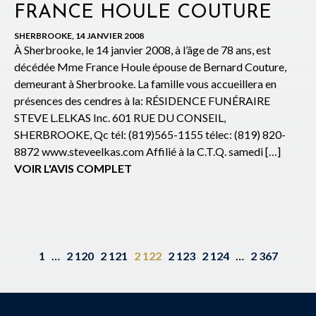
FRANCE HOULE COUTURE
SHERBROOKE, 14 JANVIER 2008
À Sherbrooke, le 14 janvier 2008, à l’âge de 78 ans, est
décédée Mme France Houle épouse de Bernard Couture,
demeurant à Sherbrooke. La famille vous accueillera en
présences des cendres à la: RÉSIDENCE FUNÉRAIRE
STEVE L.ELKAS Inc. 601 RUE DU CONSEIL,
SHERBROOKE, Qc tél: (819)565-1155 télec: (819) 820-
8872 www.steveelkas.com Affilié à la C.T.Q. samedi […]
VOIR L'AVIS COMPLET
1
…
2 120
2 121
2 122
2 123
2 124
…
2 367