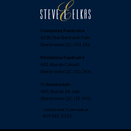
Complexe Funéraire
4230, Rue Bertrand-Fabi
Sherbrooke QC J1N 1X6
Résidence Funéraire
601, Rue du Conseil
Sherbrooke QC J1G 1K4
Crématorium
445, Rue du 24-Juin
Sherbrooke QC J1E 1H1
7 JOURS SUR 7 | 24H SUR 24
819 565-1155