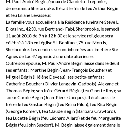
M. Paul-André Begin, époux de Claudette Trépanier,
demeurant à Sherbrooke. Il était le fils de feu Arthur Bégin
et feu Liliane Levasseur.
La famille vous accueillera à la Résidence funéraire Steve L.
Elkas Inc., 4230, rue Bertrand- Fabi, Sherbrooke, le samedi
11 août 2018 de 9 h à 12 h 30 et le service religieux sera
célébré à 13 h en l’église St-Boniface, 75, rue Morris,
Sherbrooke. Les cendres seront inhumées au cimetière Ste-
Agnès de Lac-Mégantic à une date ultérieure.
Outre son épouse, M. Paul-André Bégin laisse dans le deuil
ses enfants : Martine Bégin (Jean-François Boucher) et
Miguel Bégin (Hélène Deveau); ses petits-enfants :
Catherine Boucher (Olivier Langevin-Gadbois), Alexane et
Thomas Bégin; son frère Gérard Bégin (feu Ginette Roy); sa
soeur Carole Bégin (Jean-Pierre Jacques). Il était aussi le
frère de feu Gaston Bégin (feu Reina Pilon), feu Rita Bégin
(George Komery), feu Claude Bégin (Barbara Crawford),
feu Lucette Bégin (feu Léonard Allard) et de feu Marguerite
Bégin (feu John Susdorf). M. Bégin laisse également dans le