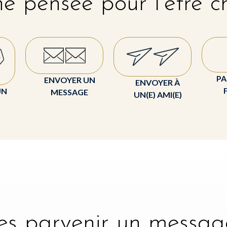
e pensée pour l'être c
PA
ENVOYER UN
ENVOYER À
UN
MESSAGE
UN(E) AMI(E)
tes parvenir un messag