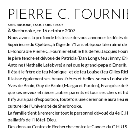
PIERRE C. FOURNI
SHERBROOKE, 16 OCTOBRE 2007
À Sherbrooke, ce 16 octobre 2007
Nous avons la profonde tristesse de vous annoncer le décès de 
Supérieure du Québec, à l’âge de 71 ans et époux bien aimé de
L’Honorable Pierre C. Fournier était le fils de feu Jacques Four
le père tendre et dévoué de Patricia (Dan Long), feu Jimmy, E
Antoine (Nathalie Lefebvre) ainsi que le grand-papa d’Emerik.
Il était le frère de feu Monique , et de feu Louise (feu Gilles Ric
Il laisse également ses beaux-frères et belles-soeurs Louise de
Yves de Broin, Guy de Broin (Margaret Purden), Françoise de Br
que ses neveux et nièces, autres parents et tous ses chers et fi
Il n’y aura pas d’exposition, toutefois une cérémonie aura li
culturel de l’Université de Sherbrooke.
La famille tient à remercier tout le personnel dévoué du 4e C.H
palliatifs de l’Hôtel-Dieu.
Des dons au Centre de Recherche contre le Cancer du C.H.U.S.