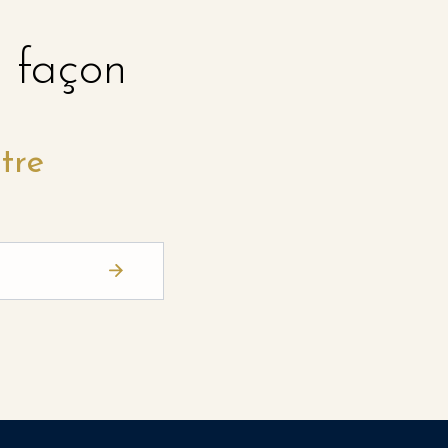
e façon
tre