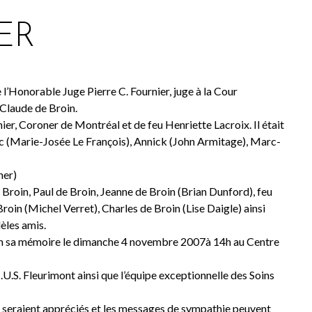
ER
l’Honorable Juge Pierre C. Fournier, juge à la Cour
 Claude de Broin.
nier, Coroner de Montréal et de feu Henriette Lacroix. Il était
ric (Marie-Josée Le François), Annick (John Armitage), Marc-
her)
 Broin, Paul de Broin, Jeanne de Broin (Brian Dunford), feu
oin (Michel Verret), Charles de Broin (Lise Daigle) ainsi
dèles amis.
eu en sa mémoire le dimanche 4 novembre 2007à 14h au Centre
.U.S. Fleurimont ainsi que l’équipe exceptionnelle des Soins
 seraient appréciés et les messages de sympathie peuvent