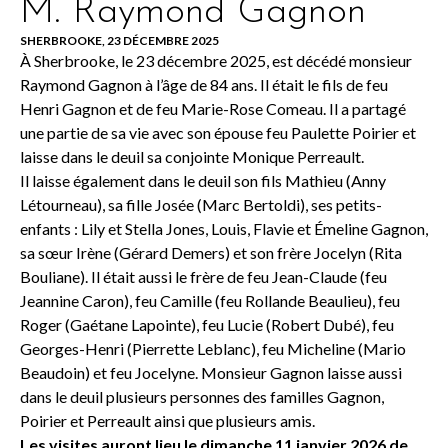
M. Raymond Gagnon
SHERBROOKE, 23 DÉCEMBRE 2025
À Sherbrooke, le 23 décembre 2025, est décédé monsieur
Raymond Gagnon à l’âge de 84 ans. Il était le fils de feu
Henri Gagnon et de feu Marie-Rose Comeau. Il a partagé
une partie de sa vie avec son épouse feu Paulette Poirier et
laisse dans le deuil sa conjointe Monique Perreault.
Il laisse également dans le deuil son fils Mathieu (Anny
Létourneau), sa fille Josée (Marc Bertoldi), ses petits-
enfants : Lily et Stella Jones, Louis, Flavie et Émeline Gagnon,
sa sœur Irène (Gérard Demers) et son frère Jocelyn (Rita
Bouliane). Il était aussi le frère de feu Jean-Claude (feu
Jeannine Caron), feu Camille (feu Rollande Beaulieu), feu
Roger (Gaétane Lapointe), feu Lucie (Robert Dubé), feu
Georges-Henri (Pierrette Leblanc), feu Micheline (Mario
Beaudoin) et feu Jocelyne. Monsieur Gagnon laisse aussi
dans le deuil plusieurs personnes des familles Gagnon,
Poirier et Perreault ainsi que plusieurs amis.
Les visites auront lieu le dimanche 11 janvier 2026 de