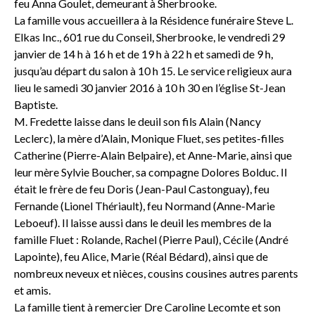
feu Anna Goulet, demeurant à Sherbrooke.
La famille vous accueillera à la Résidence funéraire Steve L.
Elkas Inc., 601 rue du Conseil, Sherbrooke, le vendredi 29
janvier de 14 h à 16 h et de 19 h à 22 h et samedi de 9 h,
jusqu’au départ du salon à 10 h 15. Le service religieux aura
lieu le samedi 30 janvier 2016 à 10 h 30 en l’église St-Jean
Baptiste.
M. Fredette laisse dans le deuil son fils Alain (Nancy
Leclerc), la mère d’Alain, Monique Fluet, ses petites-filles
Catherine (Pierre-Alain Belpaire), et Anne-Marie, ainsi que
leur mère Sylvie Boucher, sa compagne Dolores Bolduc. Il
était le frère de feu Doris (Jean-Paul Castonguay), feu
Fernande (Lionel Thériault), feu Normand (Anne-Marie
Leboeuf). Il laisse aussi dans le deuil les membres de la
famille Fluet : Rolande, Rachel (Pierre Paul), Cécile (André
Lapointe), feu Alice, Marie (Réal Bédard), ainsi que de
nombreux neveux et nièces, cousins cousines autres parents
et amis.
La famille tient à remercier Dre Caroline Lecomte et son