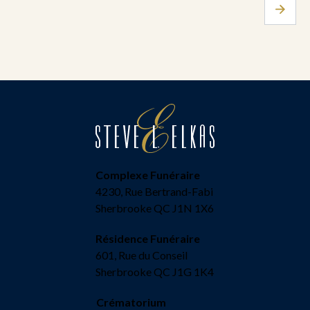
Complexe Funéraire
4230, Rue Bertrand-Fabi
Sherbrooke QC J1N 1X6
Résidence Funéraire
601, Rue du Conseil
Sherbrooke QC J1G 1K4
Crématorium