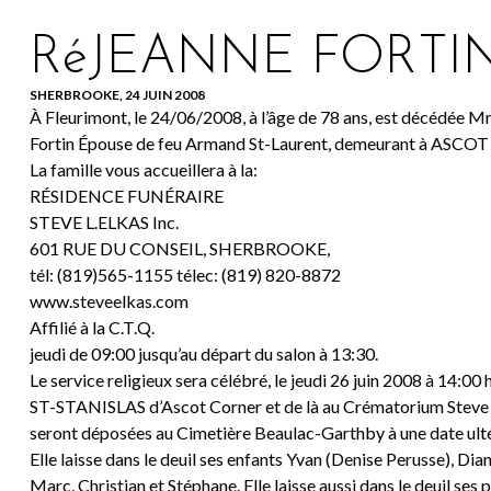
RéJEANNE FORTI
SHERBROOKE, 24 JUIN 2008
À Fleurimont, le 24/06/2008, à l’âge de 78 ans, est décédée 
Fortin Épouse de feu Armand St-Laurent, demeurant à ASC
La famille vous accueillera à la:
RÉSIDENCE FUNÉRAIRE
STEVE L.ELKAS Inc.
601 RUE DU CONSEIL, SHERBROOKE,
tél: (819)565-1155 télec: (819) 820-8872
www.steveelkas.com
Affilié à la C.T.Q.
jeudi de 09:00 jusqu’au départ du salon à 13:30.
Le service religieux sera célébré, le jeudi 26 juin 2008 à 14:00 
ST-STANISLAS d’Ascot Corner et de là au Crématorium Steve L
seront déposées au Cimetière Beaulac-Garthby à une date ulté
Elle laisse dans le deuil ses enfants Yvan (Denise Perusse), Dian
Marc, Christian et Stéphane. Elle laisse aussi dans le deuil ses 