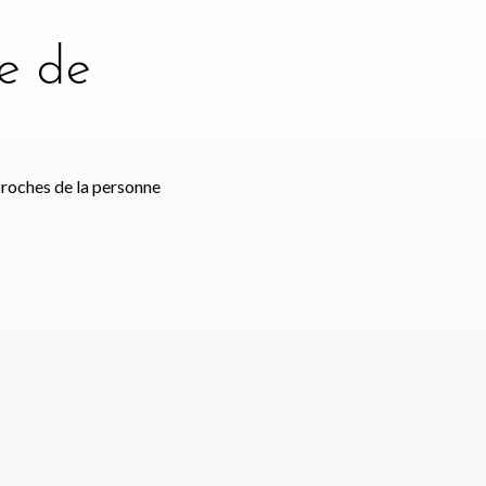
e de
e
proches de la personne