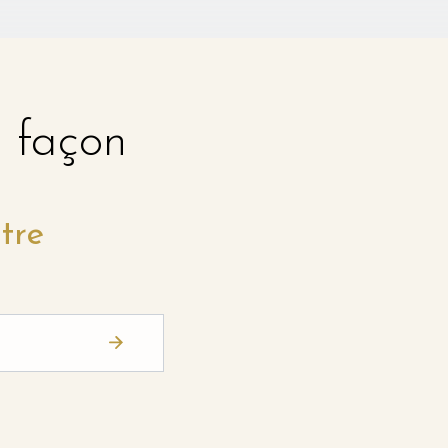
e façon
tre