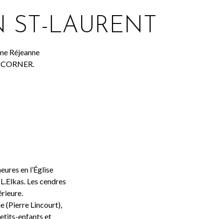
N ST-LAURENT
Mme Réjeanne
OT CORNER.
heures en l’Église
.Elkas. Les cendres
rieure.
e (Pierre Lincourt),
petits-enfants et