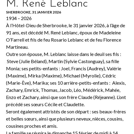
M. René Leblanc
SHERBROOKE, 31 JANVIER 2026
1934 – 2026
À l’Hôtel-Dieu de Sherbrooke, le 31 janvier 2026, à l’âge de
91 ans, est décédé M. René Leblanc, époux de Madeleine
O’Farrell et fils de feu Rosario Leblanc et de feu Florence
Martineau.
Outre son épouse, M. Leblanc laisse dans le deuil ses fils :
Steve (Julie Béland), Martin (Sylvie Castonguay), sa fille
Monia; ses petits-enfants : Joel, Francis (Audrey), Valérie
(Maxime), Mirka (Maxime), Michael (Myrolie), Cédric
(Marie-Ève), Marika; ses 10 arrière-petits-enfants : Alexis,
Zachary, Emrick, Thomas, Jacob, Léo, Médérick, Mahée,
Enzo et Zachary, ainsi que son frère Claude (Réjeanne). L’ont
précédé ses sœurs Cécile et Claudette.
Seront également attristés de son départ : ses beaux-frères
et belles sœurs, ainsi que plusieurs neveux, nièces, cousins,
cousines proches et amis.
La famille se réunira le dimanche 15 février de midi à 14