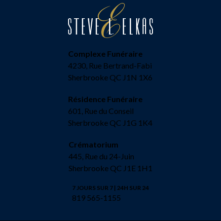
Complexe Funéraire
4230, Rue Bertrand-Fabi
Sherbrooke QC J1N 1X6
Résidence Funéraire
601, Rue du Conseil
Sherbrooke QC J1G 1K4
Crématorium
445, Rue du 24-Juin
Sherbrooke QC J1E 1H1
7 JOURS SUR 7 | 24H SUR 24
819 565-1155