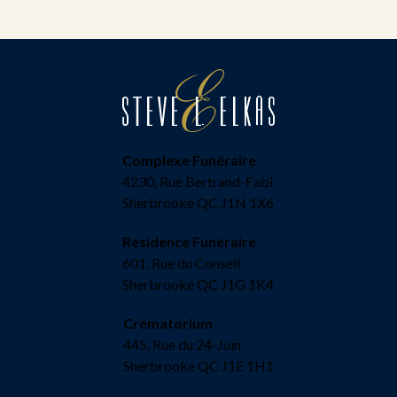
Complexe Funéraire
4230, Rue Bertrand-Fabi
Sherbrooke QC J1N 1X6
Résidence Funéraire
601, Rue du Conseil
Sherbrooke QC J1G 1K4
Crématorium
445, Rue du 24-Juin
Sherbrooke QC J1E 1H1