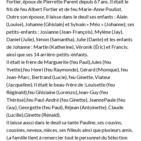
Fortier, époux de Pierrette Parent depuis 67 ans. Il était le
fils de feu Albert Fortier et de feu Marie-Anne Pouliot.
Outre son épouse, il laisse dans le deuil ses enfants : Alain
(Louise), Johanne (Ghislain) et Sylvain « Méo » (Johanne); ses
petits-enfants : Josianne (Jean-François), Mylène (Jay),
Daniel (Julie), Simon (Samantha), Julie (Dante) et les enfants
de Johanne : Martin (Katherine), Véronik (Éric) et Francis;
ainsi que ses 14 arrière-petits-enfants.
Il était le frère de Marguerite (feu Paul),Jules (feu
Yvette),feu Henri (feu Raymonde), Gérard (Monique), feu
Jean-Marc, Bertrand (Lucie), feu Ginette, Viateur
(Jacqueline). Il était le beau-frère de :Louisette (feu
Réginald),feu Ghislaine (Lorenzo),Jean-Guy (feu
Thérèse),feu Paul-André (feu Ginette), JeannePaule (feu
Guy), Georgette (feu Paul), Réjean (Antoinette), Claude
(Lucille),Ginette (Rénald).
Il laisse aussi dans le deuil sa tante Pauline, ses cousins,
cousines, neveux, nièces, ses filleuls ainsi que plusieurs amis.
La famille tient à remercier tout le personnel du Sélection