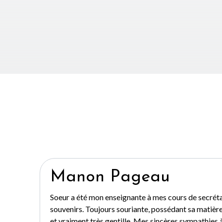
Manon Pageau
Soeur a été mon enseignante à mes cours de secrétari
souvenirs. Toujours souriante, possédant sa matière 
et vraiment très gentille. Mes sincères sympathies à