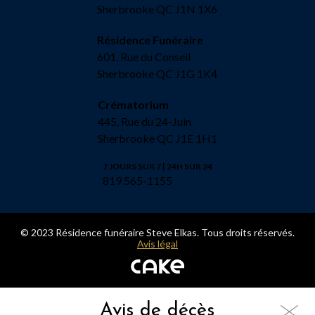
Sherbrooke QC J1N 1X6
Résidence Funéraire
601, Rue du Conseil
Sherbrooke QC J1G 1K4
Crématorium
445, Rue du 24-Juin
Sherbrooke QC J1E 1H1
7 JOURS SUR 7 | 24H SUR 24
819 565-1155
© 2023 Résidence funéraire Steve Elkas. Tous droits réservés.
Avis légal
Avis de décès