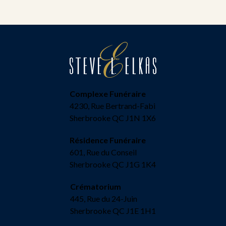
Complexe Funéraire
4230, Rue Bertrand-Fabi
Sherbrooke QC J1N 1X6
Résidence Funéraire
601, Rue du Conseil
Sherbrooke QC J1G 1K4
Crématorium
445, Rue du 24-Juin
Sherbrooke QC J1E 1H1