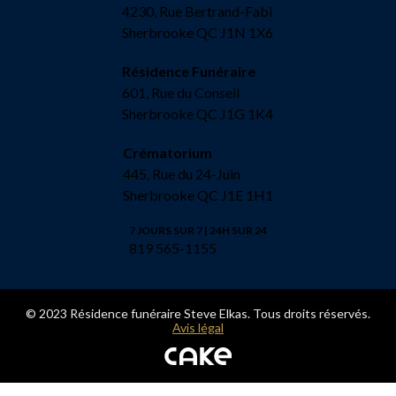
4230, Rue Bertrand-Fabi
Sherbrooke QC J1N 1X6
Résidence Funéraire
601, Rue du Conseil
Sherbrooke QC J1G 1K4
Crématorium
445, Rue du 24-Juin
Sherbrooke QC J1E 1H1
7 JOURS SUR 7 | 24H SUR 24
819 565-1155
© 2023 Résidence funéraire Steve Elkas. Tous droits réservés.
Avis légal