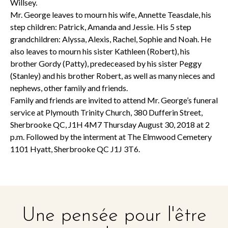
Willsey.
Mr. George leaves to mourn his wife, Annette Teasdale, his
step children: Patrick, Amanda and Jessie. His 5 step
grandchildren: Alyssa, Alexis, Rachel, Sophie and Noah. He
also leaves to mourn his sister Kathleen (Robert), his
brother Gordy (Patty), predeceased by his sister Peggy
(Stanley) and his brother Robert, as well as many nieces and
nephews, other family and friends.
Family and friends are invited to attend Mr. George’s funeral
service at Plymouth Trinity Church, 380 Dufferin Street,
Sherbrooke QC, J1H 4M7 Thursday August 30, 2018 at 2
p.m. Followed by the interment at The Elmwood Cemetery
1101 Hyatt, Sherbrooke QC J1J 3T6.
Une pensée pour l'être