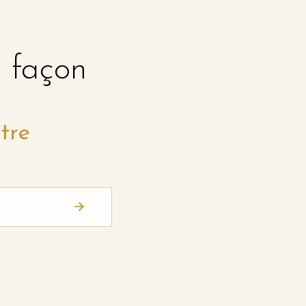
e façon
tre