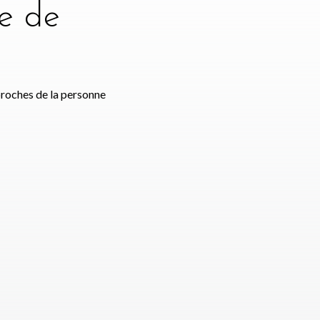
e de
e
proches de la personne