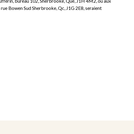
Dufferin, bureau 102, Sherbrooke, Que, J1H 4M2, ou aux
80, rue Bowen Sud Sherbrooke, Qc, J1G 2E8, seraient