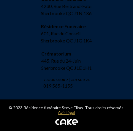
4230, Rue Bertrand-Fabi
Sherbrooke QC J1N 1X6
Résidence Funéraire
601, Rue du Conseil
Sherbrooke QC J1G 1K4
Crématorium
445, Rue du 24-Juin
Sherbrooke QC J1E 1H1
7 JOURS SUR 7 | 24H SUR 24
819 565-1155
© 2023 Résidence funéraire Steve Elkas. Tous droits réservés.
Avis légal