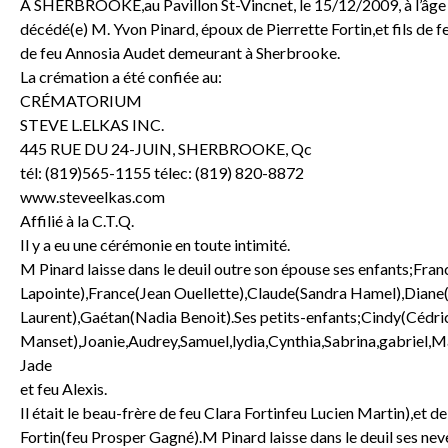
À SHERBROOKE,au Pavillon St-Vincnet, le 15/12/2009, à l’âge 
décédé(e) M. Yvon Pinard, époux de Pierrette Fortin,et fils de f
de feu Annosia Audet demeurant à Sherbrooke.
La crémation a été confiée au:
CRÉMATORIUM
STEVE L.ELKAS INC.
445 RUE DU 24-JUIN, SHERBROOKE, Qc
tél: (819)565-1155 télec: (819) 820-8872
www.steveelkas.com
Affilié à la C.T.Q.
Il y a eu une cérémonie en toute intimité.
M Pinard laisse dans le deuil outre son épouse ses enfants;Fran
Lapointe),France(Jean Ouellette),Claude(Sandra Hamel),Diane
Laurent),Gaétan(Nadia Benoit).Ses petits-enfants;Cindy(Cédri
Manset),Joanie,Audrey,Samuel,lydia,Cynthia,Sabrina,gabriel,
Jade
et feu Alexis.
Il était le beau-frère de feu Clara Fortinfeu Lucien Martin),et d
Fortin(feu Prosper Gagné).M Pinard laisse dans le deuil ses nev