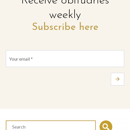
Receive obituaries
weekly
Subscribe here