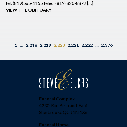
tél: (819)565-1155 télec: (819) 820-8872 […]
VIEW THE OBITUARY
1
…
2,218
2,219
2,220
2,221
2,222
…
2,376
Funeral Complex
4230, Rue Bertrand-Fabi
Sherbrooke QC J1N 1X6
Funeral Home