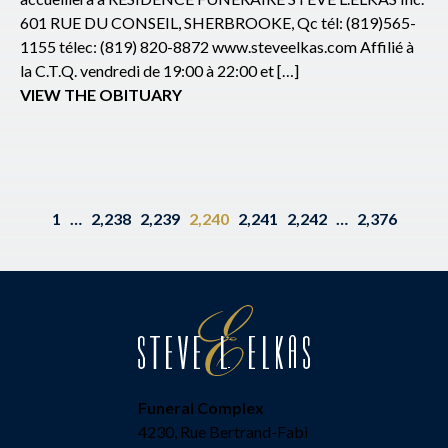
601 RUE DU CONSEIL, SHERBROOKE, Qc tél: (819)565-
1155 télec: (819) 820-8872 www.steveelkas.com Affilié à
la C.T.Q. vendredi de 19:00 à 22:00 et […]
VIEW THE OBITUARY
1
…
2,238
2,239
2,240
2,241
2,242
…
2,376
Funeral Complex
4230, Rue Bertrand-Fabi