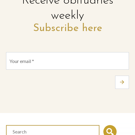
Receive obituaries
weekly
Subscribe here