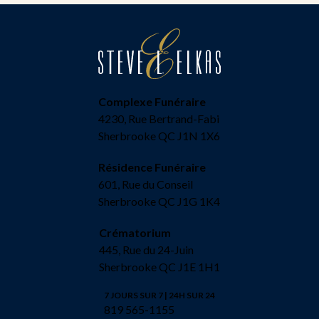
Complexe Funéraire
4230, Rue Bertrand-Fabi
Sherbrooke QC J1N 1X6
Résidence Funéraire
601, Rue du Conseil
Sherbrooke QC J1G 1K4
Crématorium
445, Rue du 24-Juin
Sherbrooke QC J1E 1H1
7 JOURS SUR 7 | 24H SUR 24
819 565-1155