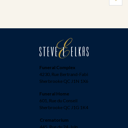
Funeral Complex
4230, Rue Bertrand-Fabi
Sherbrooke QC J1N 1X6
Funeral Home
601, Rue du Conseil
Sherbrooke QC J1G 1K4
Crematorium
445, Rue du 24-Juin