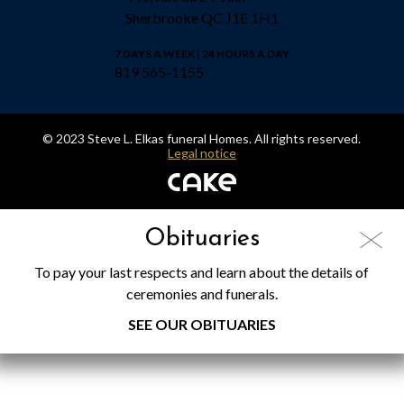
Sherbrooke QC J1E 1H1
7 DAYS A WEEK | 24 HOURS A DAY
819 565-1155
© 2023 Steve L. Elkas funeral Homes. All rights reserved.
Legal notice
Obituaries
To pay your last respects and learn about the details of
ceremonies and funerals.
SEE OUR OBITUARIES