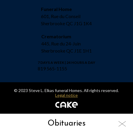
Funeral Home
601, Rue du Conseil
Sherbrooke QC J1G 1K4
Crematorium
445, Rue du 24-Juin
Sherbrooke QC J1E 1H1
7 DAYS A WEEK | 24 HOURS A DAY
819 565-1155
© 2023 Steve L. Elkas funeral Homes. All rights reserved.
Legal notice
Obituaries