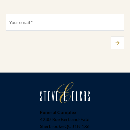
Funeral Complex
4230, Rue Bertrand-Fabi
Sherbrooke QC J1N 1X6