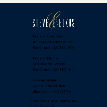
Funeral Complex
4230, Rue Bertrand-Fabi
Sherbrooke QC J1N 1X6
Funeral Home
601, Rue du Conseil
Sherbrooke QC J1G 1K4
Crematorium
445, Rue du 24-Juin
Sherbrooke QC J1E 1H1
7 DAYS A WEEK | 24 HOURS A DAY
819 565-1155