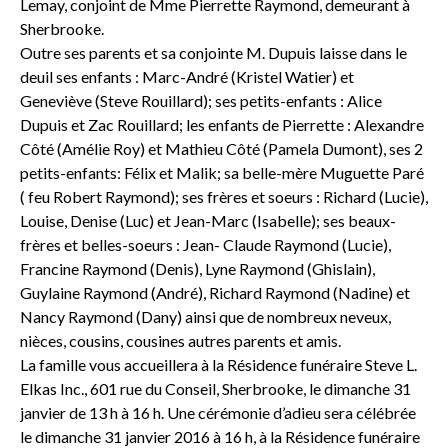
Lemay, conjoint de Mme Pierrette Raymond, demeurant à
Sherbrooke.
Outre ses parents et sa conjointe M. Dupuis laisse dans le
deuil ses enfants : Marc-André (Kristel Watier) et
Geneviève (Steve Rouillard); ses petits-enfants : Alice
Dupuis et Zac Rouillard; les enfants de Pierrette : Alexandre
Côté (Amélie Roy) et Mathieu Côté (Pamela Dumont), ses 2
petits-enfants: Félix et Malik; sa belle-mère Muguette Paré
( feu Robert Raymond); ses frères et soeurs : Richard (Lucie),
Louise, Denise (Luc) et Jean-Marc (Isabelle); ses beaux-
frères et belles-soeurs : Jean- Claude Raymond (Lucie),
Francine Raymond (Denis), Lyne Raymond (Ghislain),
Guylaine Raymond (André), Richard Raymond (Nadine) et
Nancy Raymond (Dany) ainsi que de nombreux neveux,
nièces, cousins, cousines autres parents et amis.
La famille vous accueillera à la Résidence funéraire Steve L.
Elkas Inc., 601 rue du Conseil, Sherbrooke, le dimanche 31
janvier de 13 h à 16 h. Une cérémonie d’adieu sera célébrée
le dimanche 31 janvier 2016 à 16 h, à la Résidence funéraire