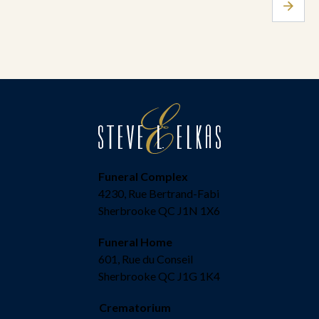
Funeral Complex
4230, Rue Bertrand-Fabi
Sherbrooke QC J1N 1X6
Funeral Home
601, Rue du Conseil
Sherbrooke QC J1G 1K4
Crematorium