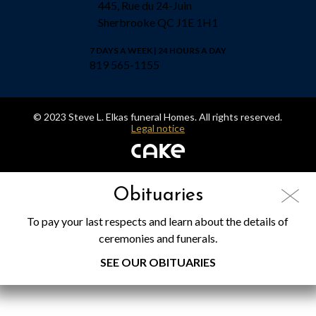
445, Rue du 24-Juin
Sherbrooke QC J1E 1H1
7 DAYS A WEEK | 24 HOURS A DAY
819 565-1155
© 2023 Steve L. Elkas funeral Homes. All rights reserved.
Legal notice
Obituaries
To pay your last respects and learn about the details of
ceremonies and funerals.
SEE OUR OBITUARIES