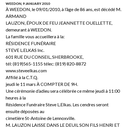
WEEDON, 9 JANUARY 2010
À WEEDON, le 09/01/2010, à l’âge de 86 ans, est décédé M.
ARMAND
LAUZON, ÉPOUX DE FEU JEANNETTE OUELLETTE,
demeurant à WEEDON.
La famille vous accueillera à la:
RÉSIDENCE FUNÉRAIRE
STEVE L.ELKAS Inc.
601 RUE DU CONSEIL, SHERBROOKE,
tél: (819)565-1155 télec: (819) 820-8872
www.steveelkas.com
Affilié à la C.T.Q.
jeudi le 11 mars À COMPTER DE 9H.
Une cérémonie d’adieu sera célébrée ce même jeudi à 11:00
heures à la
Résidence Funéraire Steve L.Elkas. Les cendres seront
ensuite déposées au
cimetière St-Antoine de Lennoxville.
M. LAUZON LAISSE DANS LE DEUIL SON FILS HENRI ET