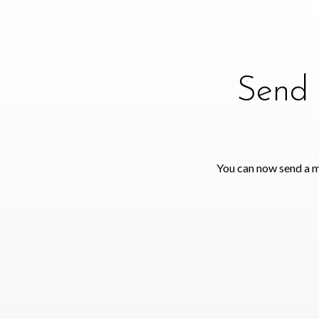
Send 
You can now send a m