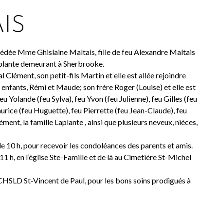
IS
cédée Mme Ghislaine Maltais, fille de feu Alexandre Maltais
Laplante demeurant à Sherbrooke.
 Clément, son petit-fils Martin et elle est allée rejoindre
- enfants, Rémi et Maude; son frère Roger (Louise) et elle est
eu Yolande (feu Sylva), feu Yvon (feu Julienne), feu Gilles (feu
aurice (feu Huguette), feu Pierrette (feu Jean-Claude), feu
ment, la famille Laplante , ainsi que plusieurs neveux, nièces,
 de 10 h, pour recevoir les condoléances des parents et amis.
1 h, en l’église Ste-Famille et de là au Cimetière St-Michel
 CHSLD St-Vincent de Paul, pour les bons soins prodigués à