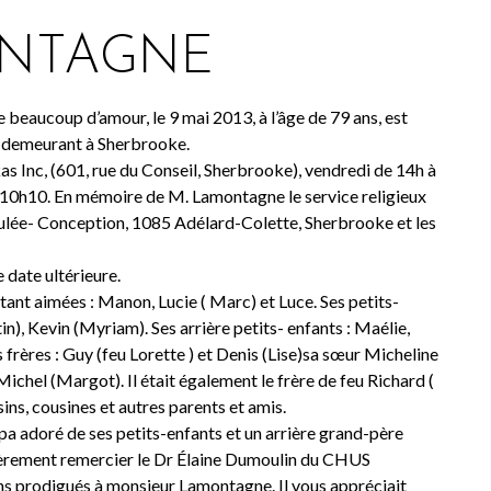
ONTAGNE
beaucoup d’amour, le 9 mai 2013, à l’âge de 79 ans, est
 demeurant à Sherbrooke.
kas Inc, (601, rue du Conseil, Sherbrooke), vendredi de 14h à
à 10h10. En mémoire de M. Lamontagne le service religieux
culée- Conception, 1085 Adélard-Colette, Sherbrooke et les
 date ultérieure.
tant aimées : Manon, Lucie ( Marc) et Luce. Ses petits-
), Kevin (Myriam). Ses arrière petits- enfants : Maélie,
 frères : Guy (feu Lorette ) et Denis (Lise)sa sœur Micheline
Michel (Margot). Il était également le frère de feu Richard (
sins, cousines et autres parents et amis.
pa adoré de ses petits-enfants et un arrière grand-père
ulièrement remercier le Dr Élaine Dumoulin du CHUS
ns prodigués à monsieur Lamontagne. Il vous appréciait