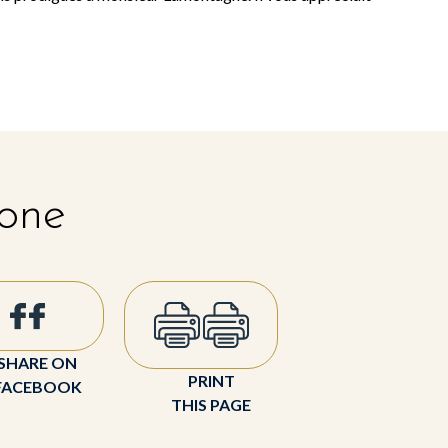
 one
SHARE ON
PRINT
FACEBOOK
THIS PAGE