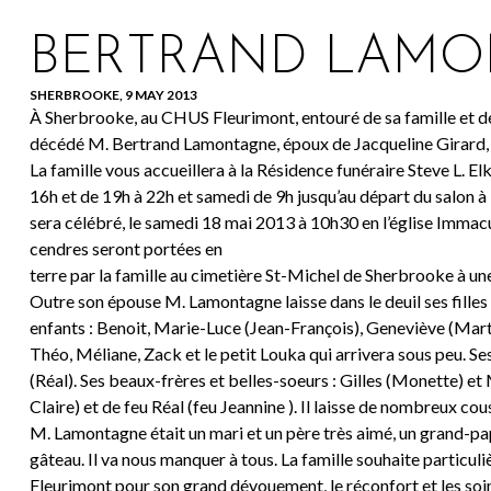
BERTRAND LAM
SHERBROOKE, 9 MAY 2013
À Sherbrooke, au CHUS Fleurimont, entouré de sa famille et de 
décédé M. Bertrand Lamontagne, époux de Jacqueline Girard,
La famille vous accueillera à la Résidence funéraire Steve L. El
16h et de 19h à 22h et samedi de 9h jusqu’au départ du salon 
sera célébré, le samedi 18 mai 2013 à 10h30 en l’église Imma
cendres seront portées en
terre par la famille au cimetière St-Michel de Sherbrooke à une
Outre son épouse M. Lamontagne laisse dans le deuil ses filles 
enfants : Benoit, Marie-Luce (Jean-François), Geneviève (Martin
Théo, Méliane, Zack et le petit Louka qui arrivera sous peu. Ses
(Réal). Ses beaux-frères et belles-soeurs : Gilles (Monette) et 
Claire) et de feu Réal (feu Jeannine ). Il laisse de nombreux cou
M. Lamontagne était un mari et un père très aimé, un grand-pa
gâteau. Il va nous manquer à tous. La famille souhaite partic
Fleurimont pour son grand dévouement, le réconfort et les soi