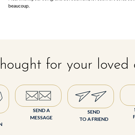
beaucoup.
hought for your loved
SEND A
SEND
MESSAGE
TO A FRIEND
N