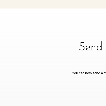
Send 
You can now send a m