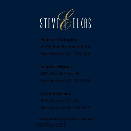
Funeral Complex
4230, Rue Bertrand-Fabi
Sherbrooke QC J1N 1X6
Funeral Home
601, Rue du Conseil
Sherbrooke QC J1G 1K4
Crematorium
445, Rue du 24-Juin
Sherbrooke QC J1E 1H1
7 DAYS A WEEK | 24 HOURS A DAY
819 565-1155