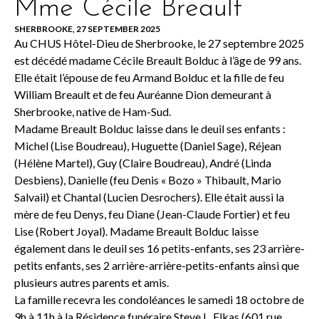
Mme Cécile Breault
SHERBROOKE, 27 SEPTEMBER 2025
Au CHUS Hôtel-Dieu de Sherbrooke, le 27 septembre 2025
est décédé madame Cécile Breault Bolduc à l’âge de 99 ans.
Elle était l’épouse de feu Armand Bolduc et la fille de feu
William Breault et de feu Auréanne Dion demeurant à
Sherbrooke, native de Ham-Sud.
Madame Breault Bolduc laisse dans le deuil ses enfants :
Michel (Lise Boudreau), Huguette (Daniel Sage), Réjean
(Hélène Martel), Guy (Claire Boudreau), André (Linda
Desbiens), Danielle (feu Denis « Bozo » Thibault, Mario
Salvail) et Chantal (Lucien Desrochers). Elle était aussi la
mère de feu Denys, feu Diane (Jean-Claude Fortier) et feu
Lise (Robert Joyal). Madame Breault Bolduc laisse
également dans le deuil ses 16 petits-enfants, ses 23 arrière-
petits enfants, ses 2 arrière-arrière-petits-enfants ainsi que
plusieurs autres parents et amis.
La famille recevra les condoléances le samedi 18 octobre de
9h à 11h à la Résidence funéraire Steve L. Elkas (601 rue