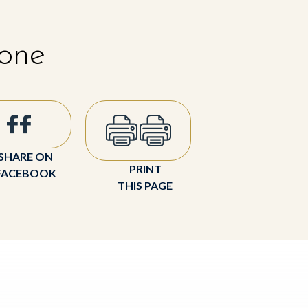
 one
SHARE ON
PRINT
FACEBOOK
THIS PAGE