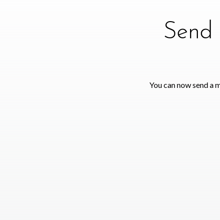
Send 
You can now send a m