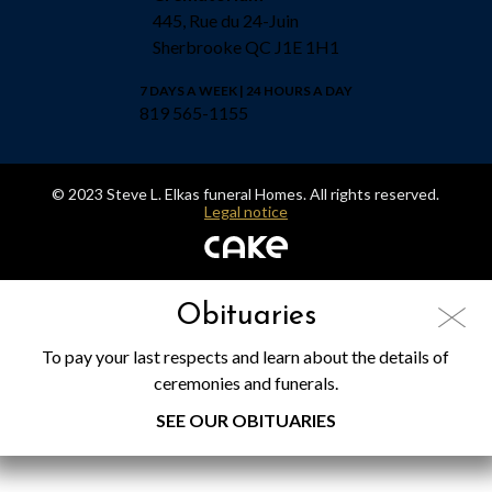
445, Rue du 24-Juin
Sherbrooke QC J1E 1H1
7 DAYS A WEEK | 24 HOURS A DAY
819 565-1155
© 2023 Steve L. Elkas funeral Homes. All rights reserved.
Legal notice
Obituaries
To pay your last respects and learn about the details of
ceremonies and funerals.
SEE OUR OBITUARIES