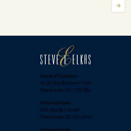
Funeral Complex
4230, Rue Bertrand-Fabi
Sherbrooke QC J1N 1X6
Funeral Home
601, Rue du Conseil
Sherbrooke QC J1G 1K4
Crematorium