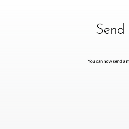
Send 
You can now send a m