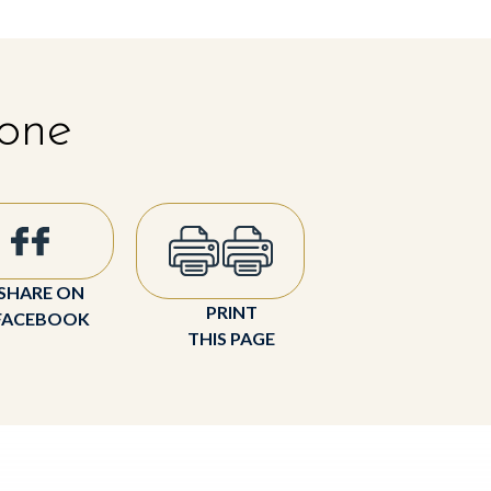
 one
SHARE ON
PRINT
FACEBOOK
THIS PAGE