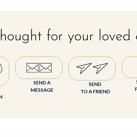
hought for your loved
SEND A
SEND
MESSAGE
TO A FRIEND
N