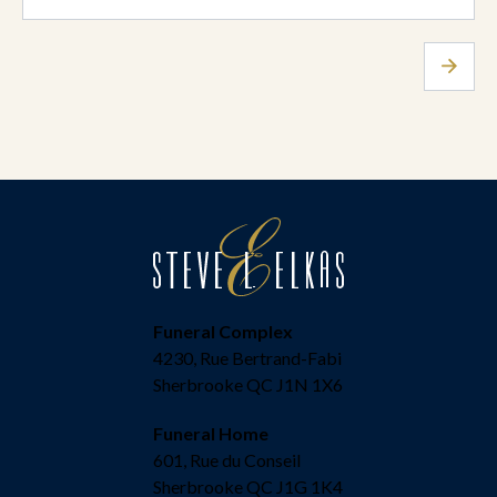
Funeral Complex
4230, Rue Bertrand-Fabi
Sherbrooke QC J1N 1X6
Funeral Home
601, Rue du Conseil
Sherbrooke QC J1G 1K4