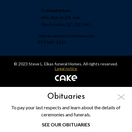
Crematorium
445, Rue du 24-Juin
Sherbrooke QC J1E 1H1
7 DAYS A WEEK | 24 HOURS A DAY
819 565-1155
© 2023 Steve L. Elkas funeral Homes. All rights reserved.
Legal notice
Obituaries
To pay your last respects and learn about the details of
ceremonies and funerals.
SEE OUR OBITUARIES