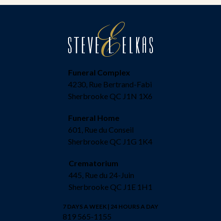
Funeral Complex
4230, Rue Bertrand-Fabi
Sherbrooke QC J1N 1X6
Funeral Home
601, Rue du Conseil
Sherbrooke QC J1G 1K4
Crematorium
445, Rue du 24-Juin
Sherbrooke QC J1E 1H1
7 DAYS A WEEK | 24 HOURS A DAY
819 565-1155