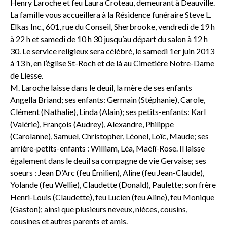
Henry Laroche et feu Laura Croteau, demeurant à Deauville.
La famille vous accueillera à la Résidence funéraire Steve L.
Elkas Inc., 601, rue du Conseil, Sherbrooke, vendredi de 19 h
à 22 h et samedi de 10 h 30 jusqu’au départ du salon à 12 h
30. Le service religieux sera célébré, le samedi 1er juin 2013
à 13 h, en l’église St-Roch et de là au Cimetière Notre-Dame
de Liesse.
M. Laroche laisse dans le deuil, la mère de ses enfants
Angella Briand; ses enfants: Germain (Stéphanie), Carole,
Clément (Nathalie), Linda (Alain); ses petits-enfants: Karl
(Valérie), François (Audrey), Alexandre, Philippe
(Carolanne), Samuel, Christopher, Léonel, Loïc, Maude; ses
arrière-petits-enfants : William, Léa, Maélï-Rose. Il laisse
également dans le deuil sa compagne de vie Gervaise; ses
soeurs : Jean D’Arc (feu Émilien), Aline (feu Jean-Claude),
Yolande (feu Wellie), Claudette (Donald), Paulette; son frère
Henri-Louis (Claudette), feu Lucien (feu Aline), feu Monique
(Gaston); ainsi que plusieurs neveux, nièces, cousins,
cousines et autres parents et amis.