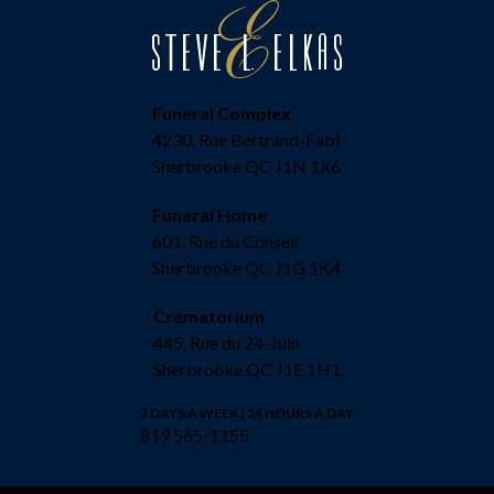
Funeral Complex
4230, Rue Bertrand-Fabi
Sherbrooke QC J1N 1X6
Funeral Home
601, Rue du Conseil
Sherbrooke QC J1G 1K4
Crematorium
445, Rue du 24-Juin
Sherbrooke QC J1E 1H1
7 DAYS A WEEK | 24 HOURS A DAY
819 565-1155