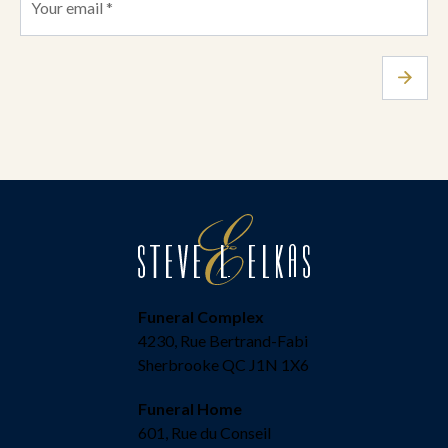
Funeral Complex
4230, Rue Bertrand-Fabi
Sherbrooke QC J1N 1X6
Funeral Home
601, Rue du Conseil