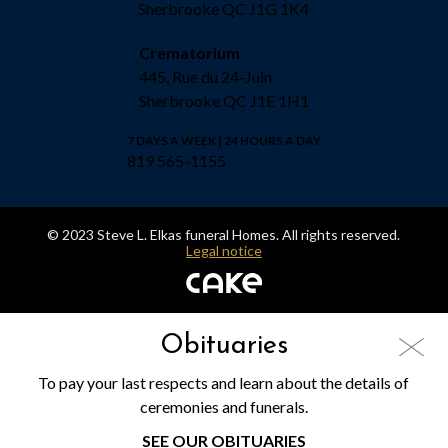
Sherbrooke QC J1G 1K4
Crematorium
445, Rue du 24-Juin
Sherbrooke QC J1E 1H1
7 DAYS A WEEK | 24 HOURS A DAY
819 565-1155
© 2023 Steve L. Elkas funeral Homes. All rights reserved.
Legal notice
Obituaries
To pay your last respects and learn about the details of
ceremonies and funerals.
SEE OUR OBITUARIES