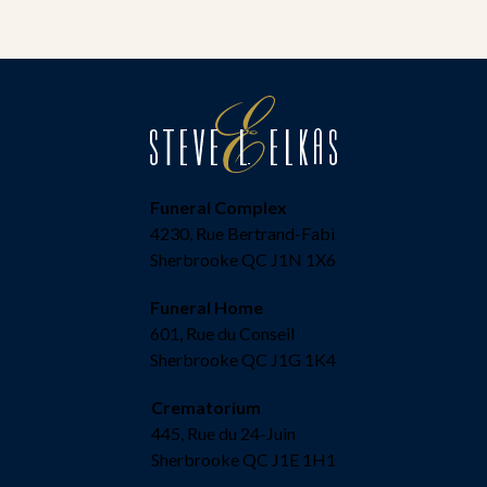
Funeral Complex
4230, Rue Bertrand-Fabi
Sherbrooke QC J1N 1X6
Funeral Home
601, Rue du Conseil
Sherbrooke QC J1G 1K4
Crematorium
445, Rue du 24-Juin
Sherbrooke QC J1E 1H1