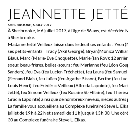
JEANNETTE JETTÉ
SHERBROOKE, 6 JULY 2017
À Sherbrooke, le 6 juillet 2017, à l’âge de 96 ans, est décédé
à Sherbrooke.
Madame Jetté Veilleux laisse dans le deuil ses enfants : Yvon
ses petits-enfants : Tracy (Akil George), Bryan(Monica Willia
Blau), Marc (Marie-Eve Choquette), Marie (Ian Roy); 12 arrière-p
soeur, beau-frères, belles-sœurs : feu Marianne (feu Léon Gou
Sanders), feu Eva (feu Lucien Fréchette), feu Laura (feu Samue
(Fernand Blais), feu Julien (feu Agathe Bisson), Berthe (feu Lu
Louis Henri), feu Frédéric Veilleux (Alfreda Lapointe), feu Ma
Jetté), feu Simone Veilleux (feu Rosaire St-Hilaire), feu Thérè
Gracia Lapointe) ainsi que de nombreux neveux, nièces autres 
La famille vous accueillera au Complexe funéraire Steve L. Elk
juillet de 19 h à 22 h et samedi de 11 h jusqu’à 13 h 30. Une cé
30 au Complexe funéraire Steve L. Elkas.