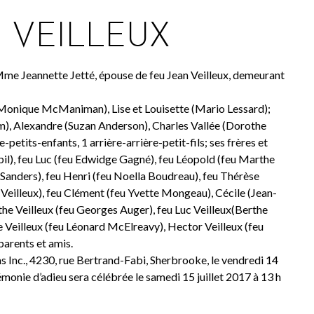
 VEILLEUX
e Mme Jeannette Jetté, épouse de feu Jean Veilleux, demeurant
 (Monique McManiman), Lise et Louisette (Mario Lessard);
m), Alexandre (Suzan Anderson), Charles Vallée (Dorothe
etits-enfants, 1 arrière-arrière-petit-fils; ses frères et
pil), feu Luc (feu Edwidge Gagné), feu Léopold (feu Marthe
l Sanders), feu Henri (feu Noella Boudreau), feu Thérèse
c Veilleux), feu Clément (feu Yvette Mongeau), Cécile (Jean-
rthe Veilleux (feu Georges Auger), feu Luc Veilleux(Berthe
se Veilleux (feu Léonard McElreavy), Hector Veilleux (feu
parents et amis.
as Inc., 4230, rue Bertrand-Fabi, Sherbrooke, le vendredi 14
rémonie d’adieu sera célébrée le samedi 15 juillet 2017 à 13 h