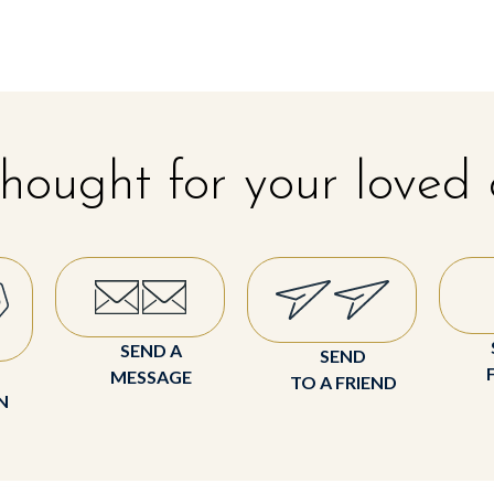
hought for your loved
SEND A
SEND
MESSAGE
TO A FRIEND
N