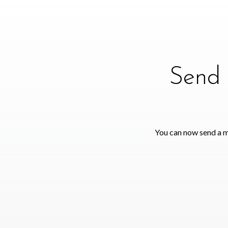
Send 
You can now send a m