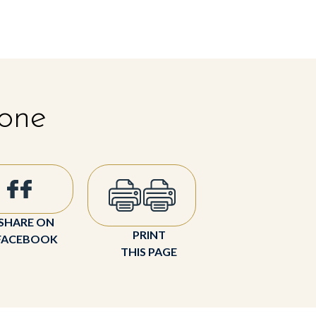
 one
SHARE ON
PRINT
FACEBOOK
THIS PAGE