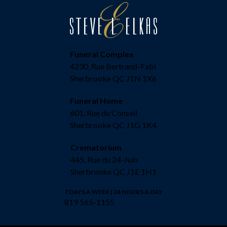
Funeral Complex
4230, Rue Bertrand-Fabi
Sherbrooke QC J1N 1X6
Funeral Home
601, Rue du Conseil
Sherbrooke QC J1G 1K4
Crematorium
445, Rue du 24-Juin
Sherbrooke QC J1E 1H1
7 DAYS A WEEK | 24 HOURS A DAY
819 565-1155