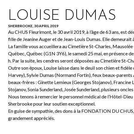
LOUISE DUMAS
SHERBROOKE, 30 APRIL 2019
Au CHUS Fleurimont, le 30 avril 2019, à l’âge de 63 ans, es
fille de Jeanine Auger et de Jean-Louis Dumas. Elle demeurait
La famille vous accueillera au Cimetière St-Charles, Mausolée
Québec, Québec (G1N 3Y6), le samedi 25 mai, en présence des ce
h. Par la suite, les cendres seront déposées au Cimetière St-Cha
Outre son époux, Louise laisse dans le deuil son chien et fidè
Harvey), Sylvie Dumas (Normand Fortin), feux beaux-parents 
beaux-frères : Ginette Lemieux (Georges Stojanov), Francine L
Stojanov, Sonia Sunderland, Josée Sunderland, plusieurs oncles 
Nous tenons à remercier le personnel médical de l’Hôtel-Die
Sherbrooke pour leur soutien exceptionnel.
En guise de sympathie, des dons à la FONDATION DU CHUS, 5
grandement appréciés.