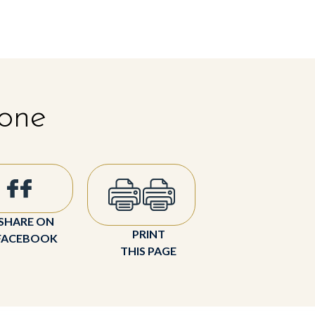
 one
SHARE ON
PRINT
FACEBOOK
THIS PAGE