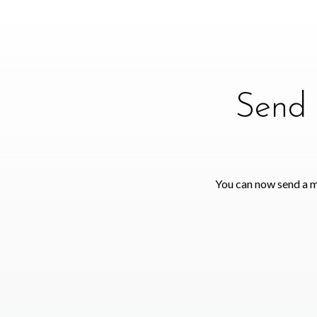
Send 
You can now send a m