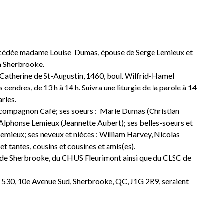
t décédée madame Louise Dumas, épouse de Serge Lemieux et
 à Sherbrooke.
 Catherine de St-Augustin, 1460, boul. Wilfrid-Hamel,
ndres, de 13 h à 14 h. Suivra une liturgie de la parole à 14
rles.
le compagnon Café; ses soeurs : Marie Dumas (Christian
Alphonse Lemieux (Jeannette Aubert); ses belles-soeurs et
emieux; ses neveux et nièces : William Harvey, Nicolas
et tantes, cousins et cousines et amis(es).
u de Sherbrooke, du CHUS Fleurimont ainsi que du CLSC de
30, 10e Avenue Sud, Sherbrooke, QC, J1G 2R9, seraient