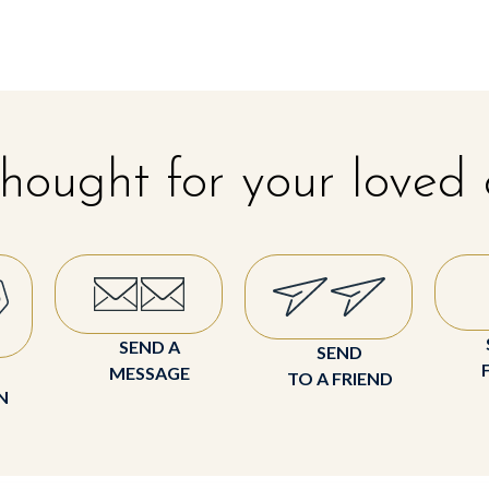
hought for your loved
SEND A
SEND
MESSAGE
TO A FRIEND
N