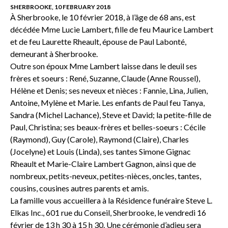
SHERBROOKE, 10 FEBRUARY 2018
À Sherbrooke, le 10 février 2018, à l’âge de 68 ans, est
décédée Mme Lucie Lambert, fille de feu Maurice Lambert
et de feu Laurette Rheault, épouse de Paul Labonté,
demeurant à Sherbrooke.
Outre son époux Mme Lambert laisse dans le deuil ses
frères et soeurs : René, Suzanne, Claude (Anne Roussel),
Hélène et Denis; ses neveux et nièces : Fannie, Lina, Julien,
Antoine, Mylène et Marie. Les enfants de Paul feu Tanya,
Sandra (Michel Lachance), Steve et David; la petite-fille de
Paul, Christina; ses beaux-frères et belles-soeurs : Cécile
(Raymond), Guy (Carole), Raymond (Claire), Charles
(Jocelyne) et Louis (Linda), ses tantes Simone Gignac
Rheault et Marie-Claire Lambert Gagnon, ainsi que de
nombreux, petits-neveux, petites-nièces, oncles, tantes,
cousins, cousines autres parents et amis.
La famille vous accueillera à la Résidence funéraire Steve L.
Elkas Inc., 601 rue du Conseil, Sherbrooke, le vendredi 16
février de 13 h 30 à 15 h 30. Une cérémonie d’adieu sera