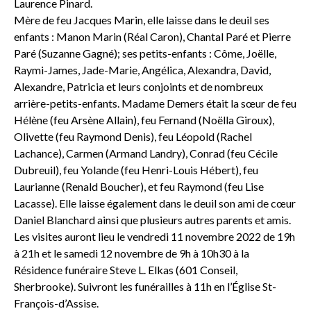
Laurence Pinard.
Mère de feu Jacques Marin, elle laisse dans le deuil ses
enfants : Manon Marin (Réal Caron), Chantal Paré et Pierre
Paré (Suzanne Gagné); ses petits-enfants : Côme, Joëlle,
Raymi-James, Jade-Marie, Angélica, Alexandra, David,
Alexandre, Patricia et leurs conjoints et de nombreux
arrière-petits-enfants. Madame Demers était la sœur de feu
Hélène (feu Arsène Allain), feu Fernand (Noëlla Giroux),
Olivette (feu Raymond Denis), feu Léopold (Rachel
Lachance), Carmen (Armand Landry), Conrad (feu Cécile
Dubreuil), feu Yolande (feu Henri-Louis Hébert), feu
Laurianne (Renald Boucher), et feu Raymond (feu Lise
Lacasse). Elle laisse également dans le deuil son ami de cœur
Daniel Blanchard ainsi que plusieurs autres parents et amis.
Les visites auront lieu le vendredi 11 novembre 2022 de 19h
à 21h et le samedi 12 novembre de 9h à 10h30 à la
Résidence funéraire Steve L. Elkas (601 Conseil,
Sherbrooke). Suivront les funérailles à 11h en l’Église St-
François-d’Assise.