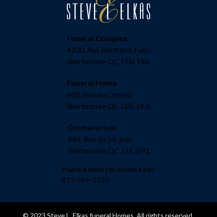
Funeral Complex
4230, Rue Bertrand-Fabi
Sherbrooke QC J1N 1X6
Funeral Home
601, Rue du Conseil
Sherbrooke QC J1G 1K4
Crematorium
445, Rue du 24-Juin
Sherbrooke QC J1E 1H1
7 DAYS A WEEK | 24 HOURS A DAY
819 565-1155
© 2023 Steve L. Elkas funeral Homes. All rights reserved.