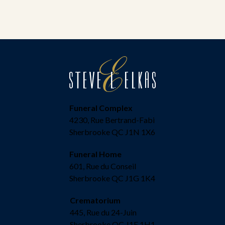
Funeral Complex
4230, Rue Bertrand-Fabi
Sherbrooke QC J1N 1X6
Funeral Home
601, Rue du Conseil
Sherbrooke QC J1G 1K4
Crematorium
445, Rue du 24-Juin
Sherbrooke QC J1E 1H1