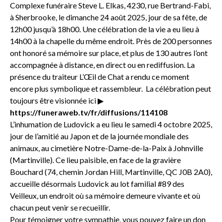
Complexe funéraire Steve L. Elkas, 4230, rue Bertrand-Fabi,
à Sherbrooke, le dimanche 24 août 2025, jour de sa fête, de
12h00 jusqu’à 18h00. Une célébration de la vie a eu lieu à
14h00 à la chapelle du même endroit. Près de 200 personnes
ont honoré sa mémoire sur place, et plus de 130 autres l’ont
accompagnée à distance, en direct ou en rediffusion. La
présence du traiteur L’Œil de Chat a rendu ce moment
encore plus symbolique et rassembleur. La célébration peut
toujours être visionnée ici ▶
https://funeraweb.tv/fr/diffusions/114108
L’inhumation de Ludovick a eu lieu le samedi 4 octobre 2025,
jour de l’amitié au Japon et de la journée mondiale des
animaux, au cimetière Notre-Dame-de-la-Paix à Johnville
(Martinville). Ce lieu paisible, en face de la gravière
Bouchard (74, chemin Jordan Hill, Martinville, QC J0B 2A0),
accueille désormais Ludovick au lot familial #89 des
Veilleux, un endroit où sa mémoire demeure vivante et où
chacun peut venir se recueillir.
Pour témoigner votre sympathie, vous pouvez faire un don