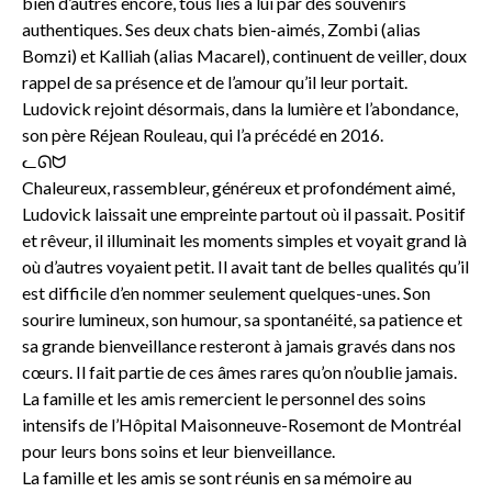
bien d’autres encore, tous liés à lui par des souvenirs
authentiques. Ses deux chats bien-aimés, Zombi (alias
Bomzi) et Kalliah (alias Macarel), continuent de veiller, doux
rappel de sa présence et de l’amour qu’il leur portait.
Ludovick rejoint désormais, dans la lumière et l’abondance,
son père Réjean Rouleau, qui l’a précédé en 2016.
ᓚᘏᗢ
Chaleureux, rassembleur, généreux et profondément aimé,
Ludovick laissait une empreinte partout où il passait. Positif
et rêveur, il illuminait les moments simples et voyait grand là
où d’autres voyaient petit. Il avait tant de belles qualités qu’il
est difficile d’en nommer seulement quelques-unes. Son
sourire lumineux, son humour, sa spontanéité, sa patience et
sa grande bienveillance resteront à jamais gravés dans nos
cœurs. Il fait partie de ces âmes rares qu’on n’oublie jamais.
La famille et les amis remercient le personnel des soins
intensifs de l’Hôpital Maisonneuve-Rosemont de Montréal
pour leurs bons soins et leur bienveillance.
La famille et les amis se sont réunis en sa mémoire au