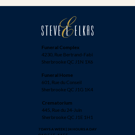
Funeral Complex
4230, Rue Bertrand-Fabi
Sherbrooke QC J1N 1X6
Funeral Home
601, Rue du Conseil
Sherbrooke QC J1G 1K4
Crematorium
445, Rue du 24-Juin
Sherbrooke QC J1E 1H1
7 DAYS A WEEK | 24 HOURS A DAY