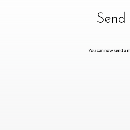
Send 
You can now send a m