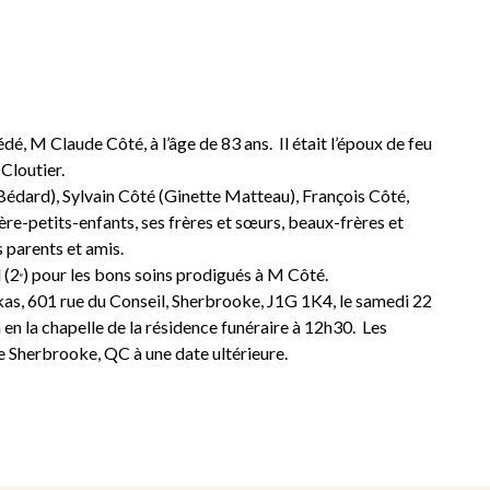
, M Claude Côté, à l’âge de 83 ans. Il était l’époux de feu
Cloutier.
 Bédard), Sylvain Côté (Ginette Matteau), François Côté,
ière-petits-enfants, ses frères et sœurs, beaux-frères et
s parents et amis.
 (2
) pour les bons soins prodigués à M Côté.
e
Elkas, 601 rue du Conseil, Sherbrooke, J1G 1K4, le samedi 22
en la chapelle de la résidence funéraire à 12h30. Les
 Sherbrooke, QC à une date ultérieure.