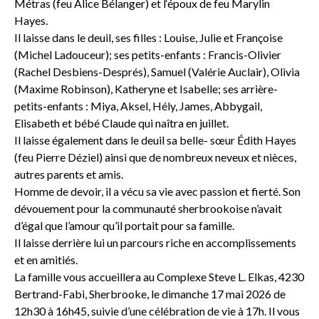
Métras (feu Alice Bélanger) et l‘époux de feu Marylin
Hayes.
Il laisse dans le deuil, ses filles : Louise, Julie et Françoise
(Michel Ladouceur); ses petits-enfants : Francis-Olivier
(Rachel Desbiens-Després), Samuel (Valérie Auclair), Olivia
(Maxime Robinson), Katheryne et Isabelle; ses arrière-
petits-enfants : Miya, Aksel, Hély, James, Abbygail,
Elisabeth et bébé Claude qui naîtra en juillet.
Il laisse également dans le deuil sa belle- sœur Édith Hayes
(feu Pierre Déziel) ainsi que de nombreux neveux et nièces,
autres parents et amis.
Homme de devoir, il a vécu sa vie avec passion et fierté. Son
dévouement pour la communauté sherbrookoise n’avait
d’égal que l’amour qu’il portait pour sa famille.
Il laisse derrière lui un parcours riche en accomplissements
et en amitiés.
La famille vous accueillera au Complexe Steve L. Elkas, 4230
Bertrand-Fabi, Sherbrooke, le dimanche 17 mai 2026 de
12h30 à 16h45, suivie d’une célébration de vie à 17h. Il vous