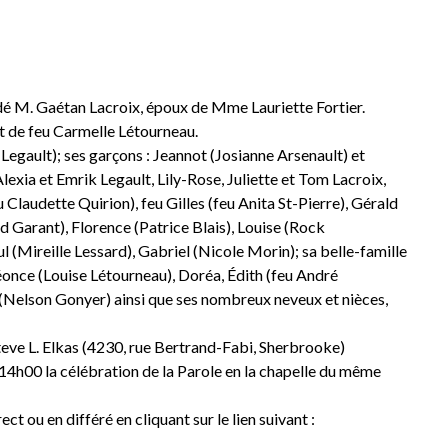
édé M. Gaétan Lacroix, époux de Mme Lauriette Fortier.
 et de feu Carmelle Létourneau.
it Legault); ses garçons : Jeannot (Josianne Arsenault) et
lexia et Emrik Legault, Lily-Rose, Juliette et Tom Lacroix,
 Claudette Quirion), feu Gilles (feu Anita St-Pierre), Gérald
 Garant), Florence (Patrice Blais), Louise (Rock
(Mireille Lessard), Gabriel (Nicole Morin); sa belle-famille
Léonce (Louise Létourneau), Doréa, Édith (feu André
e (Nelson Gonyer) ainsi que ses nombreux neveux et nièces,
eve L. Elkas (4230, rue Bertrand-Fabi, Sherbrooke)
4h00 la célébration de la Parole en la chapelle du même
ct ou en différé en cliquant sur le lien suivant :