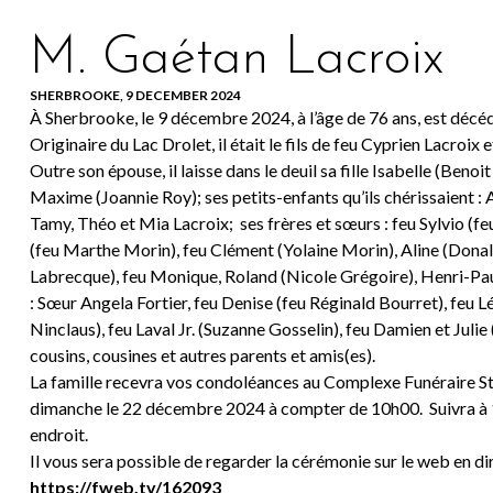
M. Gaétan Lacroix
SHERBROOKE, 9 DECEMBER 2024
À Sherbrooke, le 9 décembre 2024, à l’âge de 76 ans, est déc
Originaire du Lac Drolet, il était le fils de feu Cyprien Lacroix
Outre son épouse, il laisse dans le deuil sa fille Isabelle (Beno
Maxime (Joannie Roy); ses petits-enfants qu’ils chérissaient : A
Tamy, Théo et Mia Lacroix; ses frères et sœurs : feu Sylvio (feu
(feu Marthe Morin), feu Clément (Yolaine Morin), Aline (Donald
Labrecque), feu Monique, Roland (Nicole Grégoire), Henri-Paul 
: Sœur Angela Fortier, feu Denise (feu Réginald Bourret), feu 
Ninclaus), feu Laval Jr. (Suzanne Gosselin), feu Damien et Juli
cousins, cousines et autres parents et amis(es).
La famille recevra vos condoléances au Complexe Funéraire St
dimanche le 22 décembre 2024 à compter de 10h00. Suivra à 1
endroit.
Il vous sera possible de regarder la cérémonie sur le web en dire
https://fweb.tv/162093