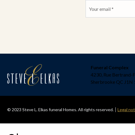
Funeral Complex
4230, Rue Bertrand-
Sherbrooke QC J1N 
© 2023 Steve L. Elkas funeral Homes. All rights reserved.
Legal not