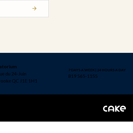
atorium
7 DAYS A WEEK | 24 HOURS A DAY
ue du 24-Juin
819 565-1155
rooke QC J1E 1H1