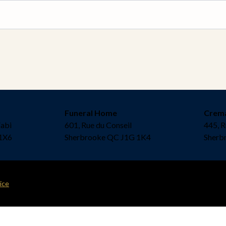
Funeral Home
Crem
Fabi
601, Rue du Conseil
445, R
1X6
Sherbrooke QC J1G 1K4
Sherb
ice