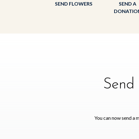
SEND FLOWERS
SEND A
DONATIO
Send 
You can now send a m