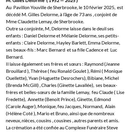
M. Gilles Delorme ( 1952 — 2025 )
Au Pavillon Youville de Sherbrooke, le 10 février 2025, est
décédé M. Gilles Delorme, à l’âge de 73 ans , conjoint de
Mme Claudette Lemay, de Sherbrooke.
Outre sa conjointe, M, Delorme laisse dans le deuil ses
enfants : Daniel Delorme et Mélanie Delorme, ses petits-
enfants : Claire Delorme, Hayley Barlett, Emma Delorme,
ses beaux-fils : Marc Bernard et sa fille Cadence et Luc
Bernard.
Il laisse également ses frères et sœurs : Raymond (Jeanne
Brouillard ), Thérèse ( feu Ronald Goulet ), Rémi ( Monique
Ouellette), Yvan (Huguette Desrochers), Bibiane, Michel
(Brenda McGill) , Charles (Ginette Lavallée), ses beaux-
frères et belles-sœurs de la famille Lemay, feu Claude ( Lise
Fredette), Annette (Benoit Prince), Ginette, Edmond
(Carole Auger), Monique, feu Jacques, Normand, Alain
(Hélène Coté ), Mario et Bruno, ainsi que de nombreux
neveux, nièces, cousins , cousines , autres parents et amis.
La crémation a été confiée au Complexe Funéraire Steve