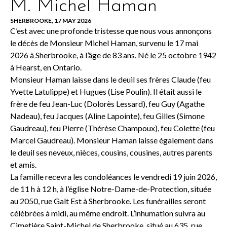
M. Michel Haman
SHERBROOKE, 17 MAY 2026
C’est avec une profonde tristesse que nous vous annonçons
le décès de Monsieur Michel Haman, survenu le 17 mai
2026 à Sherbrooke, à l’âge de 83 ans. Né le 25 octobre 1942
à Hearst, en Ontario.
Monsieur Haman laisse dans le deuil ses frères Claude (feu
Yvette Latulippe) et Hugues (Lise Poulin). Il était aussi le
frère de feu Jean-Luc (Dolorès Lessard), feu Guy (Agathe
Nadeau), feu Jacques (Aline Lapointe), feu Gilles (Simone
Gaudreau), feu Pierre (Thérèse Champoux), feu Colette (feu
Marcel Gaudreau). Monsieur Haman laisse également dans
le deuil ses neveux, nièces, cousins, cousines, autres parents
et amis.
La famille recevra les condoléances le vendredi 19 juin 2026,
de 11 h à 12 h, à l’église Notre-Dame-de-Protection, située
au 2050, rue Galt Est à Sherbrooke. Les funérailles seront
célébrées à midi, au même endroit. L’inhumation suivra au
Cimetière Saint-Michel de Sherbrooke, situé au 635, rue