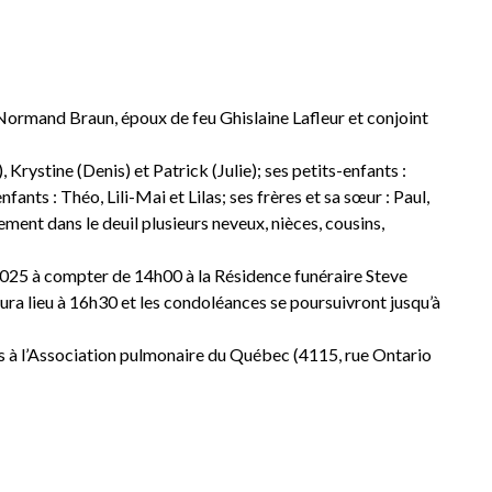
 Normand Braun, époux de feu Ghislaine Lafleur et conjoint
 Krystine (Denis) et Patrick (Julie); ses petits-enfants :
fants : Théo, Lili-Mai et Lilas; ses frères et sa sœur : Paul,
lement dans le deuil plusieurs neveux, nièces, cousins,
2025 à compter de 14h00 à la Résidence funéraire Steve
ura lieu à 16h30 et les condoléances se poursuivront jusqu’à
 à l’Association pulmonaire du Québec (4115, rue Ontario