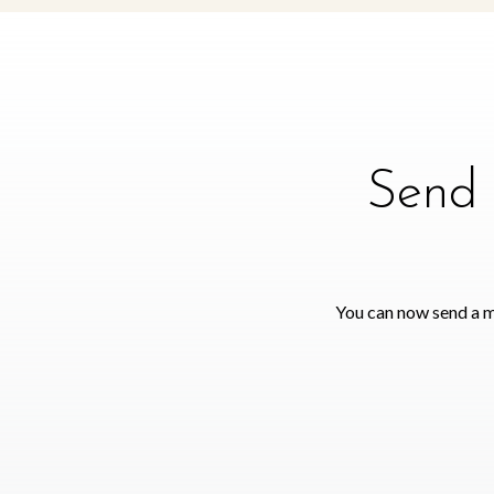
Send 
You can now send a m