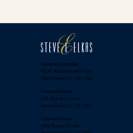
Funeral Complex
4230, Rue Bertrand-Fabi
Sherbrooke QC J1N 1X6
Funeral Home
601, Rue du Conseil
Sherbrooke QC J1G 1K4
Crematorium
445, Rue du 24-Juin
Sherbrooke QC J1E 1H1