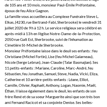
de 105 ans et 10 mois, monsieur Paul-Émile Préfontaine,
époux de feu Alice Gagnon.
La famille vous accueillera au Complexe Funéraire Steve L.
Elkas, (4230, rue Bertrand-Fabi, Sherbrooke) le vendredi 31
juillet 2020 de 9 h à 12 h. Le service religieux sera célébré en
après-midi à 13 h en l’église Notre-Dame-de-la-Protection,
2050 rue Galt Est, Sherbrooke, suivi de l’inhumation au
Cimetière St-Michel de Sherbrooke.
Monsieur Préfontaine laisse dans le deuil ses enfants : feu
Christiane (Michel Fortin), Lise (feu Michel Galarneau),
Nicole (Serge Lebrun), Jean-Claude (Talar Basmajian). Ses
11 petits-enfants : Mariane, Caroline, Marc-André, feu
Sébastien, feu Jonathan, Samuel, Steve, Nadia, Vicki, Eliza,
Catherine et 10 arrière-petits-enfants : Léane, Elliot,
Camille, Olivier, Raphaël, Anthony, Logan, Naomie, Maël,
Éthan. Il laisse également dans le deuil, les enfants de son
frère René et de sa soeur Marguerite ainsi que son très bon
ami Fernand Racicot et sa conjointe Denise. Ses belles-