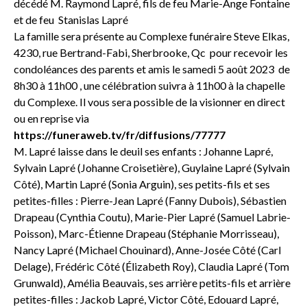
décédé M. Raymond Lapré, fils de feu Marie-Ange Fontaine
et de feu Stanislas Lapré
La famille sera présente au Complexe funéraire Steve Elkas,
4230, rue Bertrand-Fabi, Sherbrooke, Qc pour recevoir les
condoléances des parents et amis le samedi 5 août 2023 de
8h30 à 11h00 , une célébration suivra à 11h00 à la chapelle
du Complexe. Il vous sera possible de la visionner en direct
ou en reprise via
https://funeraweb.tv/fr/diffusions/77777
M. Lapré laisse dans le deuil ses enfants : Johanne Lapré,
Sylvain Lapré (Johanne Croisetière), Guylaine Lapré (Sylvain
Côté), Martin Lapré (Sonia Arguin), ses petits-fils et ses
petites-filles : Pierre-Jean Lapré (Fanny Dubois), Sébastien
Drapeau (Cynthia Coutu), Marie-Pier Lapré (Samuel Labrie-
Poisson), Marc-Étienne Drapeau (Stéphanie Morrisseau),
Nancy Lapré (Michael Chouinard), Anne-Josée Côté (Carl
Delage), Frédéric Côté (Élizabeth Roy), Claudia Lapré (Tom
Grunwald), Amélia Beauvais, ses arrière petits-fils et arrière
petites-filles : Jackob Lapré, Victor Côté, Edouard Lapré,